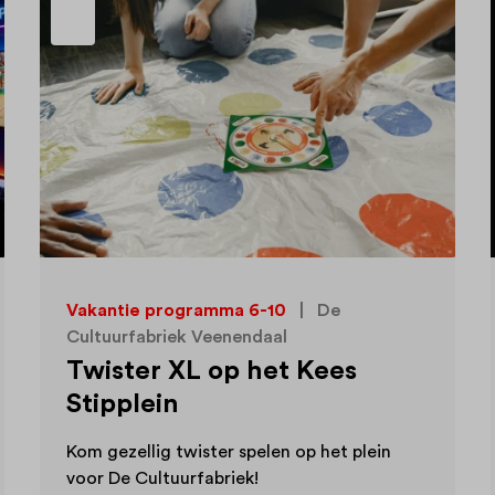
Vakantie programma 16+
|
Markt 10
Enjoy de Zomer: pubquiz bij
Kings & Queens (18+ avond)
Ben jij 18 jaar of ouder en heb je zin in een
gezellige avond met andere jongeren?