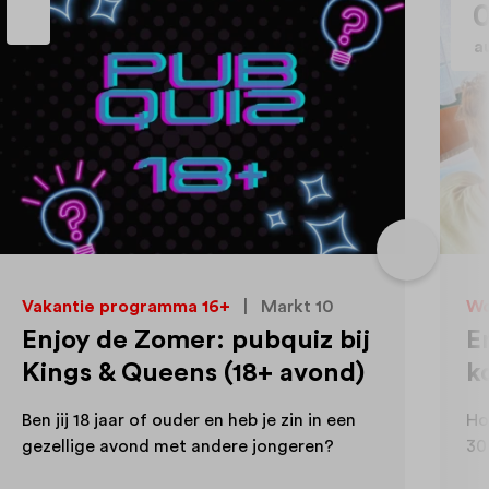
06
aug.
Workshop / Cursus
|
Markt 10
Enjoy de Zomer:
kookworkshop
Houd jij van koken en ben je tussen de 13 en
30 jaar?