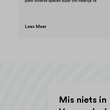
jk te
ten zien
t. Of kom
 vele
Lees Meer
je eigen
 zolang
Mis niets in