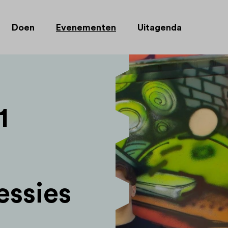
Doen
Evenementen
Uitagenda
1
essies