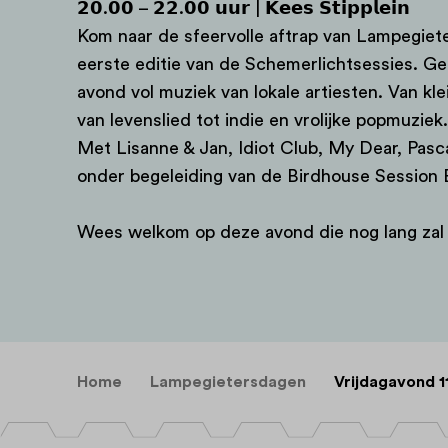
𝟮𝟬.𝟬𝟬 – 𝟮𝟮.𝟬𝟬 𝘂𝘂𝗿 | 𝗞𝗲𝗲𝘀 𝗦𝘁𝗶𝗽𝗽𝗹𝗲𝗶𝗻
Kom naar de sfeervolle aftrap van Lampegiet
eerste editie van de Schemerlichtsessies. Ge
avond vol muziek van lokale artiesten. Van kle
van levenslied tot indie en vrolijke popmuziek.
Met Lisanne & Jan, Idiot Club, My Dear, Pasca
onder begeleiding van de Birdhouse Session 
Wees welkom op deze avond die nog lang zal 
Home
Lampegietersdagen
Vrijdagavond 1