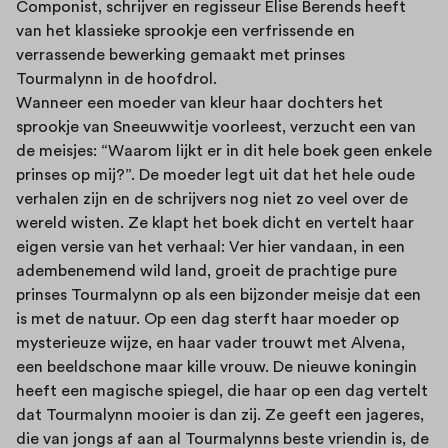
Componist, schrijver en regisseur Elise Berends heeft
van het klassieke sprookje een verfrissende en
verrassende bewerking gemaakt met prinses
Tourmalynn in de hoofdrol.
Wanneer een moeder van kleur haar dochters het
sprookje van Sneeuwwitje voorleest, verzucht een van
de meisjes: “Waarom lijkt er in dit hele boek geen enkele
prinses op mij?”. De moeder legt uit dat het hele oude
verhalen zijn en de schrijvers nog niet zo veel over de
wereld wisten. Ze klapt het boek dicht en vertelt haar
eigen versie van het verhaal: Ver hier vandaan, in een
adembenemend wild land, groeit de prachtige pure
prinses Tourmalynn op als een bijzonder meisje dat een
is met de natuur. Op een dag sterft haar moeder op
mysterieuze wijze, en haar vader trouwt met Alvena,
een beeldschone maar kille vrouw. De nieuwe koningin
heeft een magische spiegel, die haar op een dag vertelt
dat Tourmalynn mooier is dan zij. Ze geeft een jageres,
die van jongs af aan al Tourmalynns beste vriendin is, de