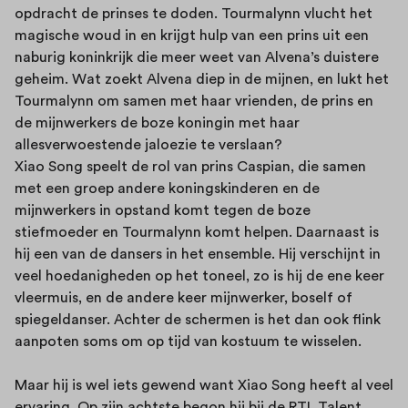
opdracht de prinses te doden. Tourmalynn vlucht het
magische woud in en krijgt hulp van een prins uit een
naburig koninkrijk die meer weet van Alvena’s duistere
geheim. Wat zoekt Alvena diep in de mijnen, en lukt het
Tourmalynn om samen met haar vrienden, de prins en
de mijnwerkers de boze koningin met haar
allesverwoestende jaloezie te verslaan?
Xiao Song speelt de rol van prins Caspian, die samen
met een groep andere koningskinderen en de
mijnwerkers in opstand komt tegen de boze
stiefmoeder en Tourmalynn komt helpen. Daarnaast is
hij een van de dansers in het ensemble. Hij verschijnt in
veel hoedanigheden op het toneel, zo is hij de ene keer
vleermuis, en de andere keer mijnwerker, boself of
spiegeldanser. Achter de schermen is het dan ook flink
aanpoten soms om op tijd van kostuum te wisselen.
Maar hij is wel iets gewend want Xiao Song heeft al veel
ervaring. Op zijn achtste begon hij bij de RTL Talent