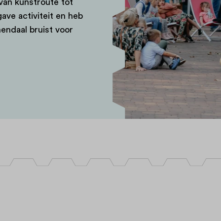
van kunstroute tot
gave activiteit en heb
nendaal bruist voor