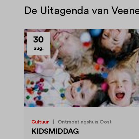
De Uitagenda van Veen
30
aug.
Cultuur
|
Ontmoetingshuis Oost
KIDSMIDDAG