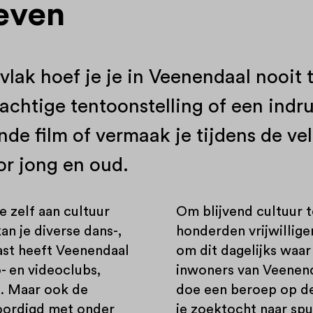
leven
 vlak hoef je je in Veenendaal nooit
prachtige tentoonstelling of een ind
de film of vermaak je tijdens de ve
r jong en oud.
 zelf aan cultuur
Om blijvend cultuur t
kan je diverse dans-,
honderden vrijwillig
ast heeft Veenendaal
om dit dagelijks waar
- en videoclubs,
inwoners van Veenend
. Maar ook de
doe een beroep op de 
oordigd met onder
je zoektocht naar sp