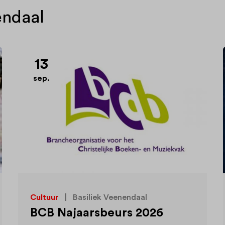
endaal
13
sep.
Cultuur
|
Basiliek Veenendaal
BCB Najaarsbeurs 2026