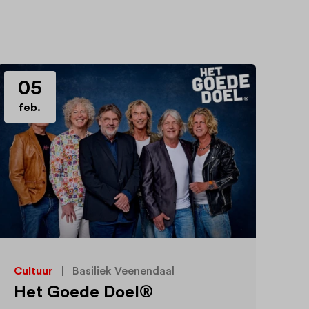
05
feb.
Cultuur
|
Basiliek Veenendaal
Het Goede Doel®