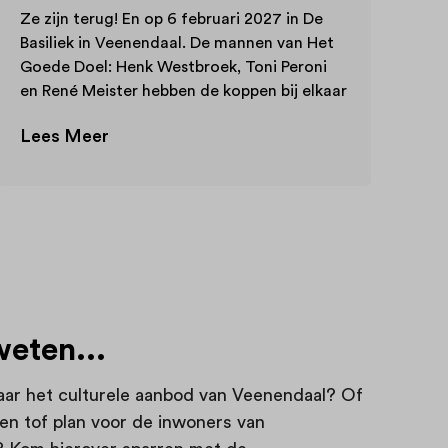
Ze zijn terug! En op 6 februari 2027 in De
Basiliek in Veenendaal. De mannen van Het
Goede Doel: Henk Westbroek, Toni Peroni
en René Meister hebben de koppen bij elkaar
gestoken en laten Het Goede Doel herleven.
Lees Meer
In deze “Altijd en Eeuwig – Tour” spelen ze
alle hits en het is zoals ze zelf zeggen:
goede wijn behoeft geen krans. Met
authentieke sound, frisse uitvoering en
onweerstaanbare meezingers als België,
Vriendschap en Nooduitgang, blaast deze
band het beste van de jaren ’80 nieuw leven
in — alsof Het Goede Doel nooit is
weggeweest.
eten...
ar het culturele aanbod van Veenendaal? Of
een tof plan voor de inwoners van