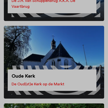
De J.H. van Schuppenbrug A.K.A. De
Vaartbrug
Oude Kerk
De Oud(st)e Kerk op de Markt