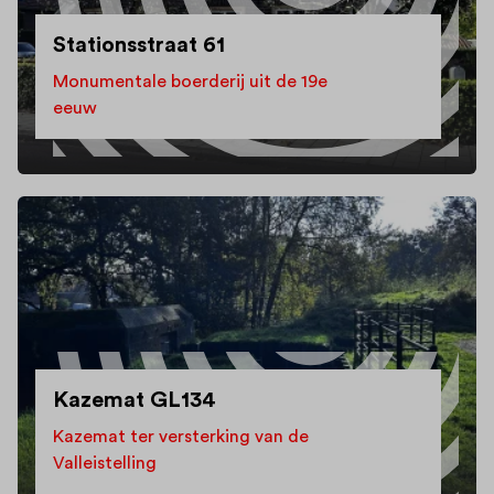
Stationsstraat 61
Monumentale boerderij uit de 19e
eeuw
Kazemat GL134
Kazemat ter versterking van de
Valleistelling