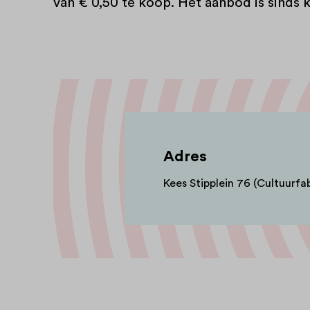
van € 0,50 te koop. Het aanbod is sinds 
Adres
Kees Stipplein 76 (Cultuurfab