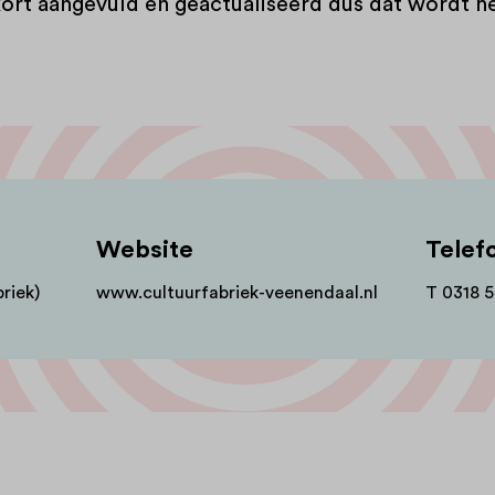
kort aangevuld en geactualiseerd dus dat wordt h
Website
Tele
riek)
www.cultuurfabriek-veenendaal.nl
T 0318 5