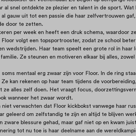
 al snel ontdekte ze plezier en talent in de sport. Wat
e al gauw uit tot een passie die haar zelfvertrouwen gaf
de door te zetten.
keren per week en heeft een druk schema, waardoor z
 Floor volgt een topsportrooster, zodat ze school bet
en wedstrijden. Haar team speelt een grote rol in haar l
familie. Ze steunen en motiveren elkaar bij alles, zowel
soms mentaal erg zwaar zijn voor Floor. In de ring staat
. Ze kan rekenen op haar team tijdens de voorbereiding
t ze alles zelf doen. Het vraagt focus, doorzettingsve
 ook wanneer het zwaar wordt.
niet verwachten dat Floor kickbokst vanwege haar rusti
r geleerd om zelfstandig te zijn en altijd te blijven we
n zware blessure gehad, maar gaf niet op en kwam juist
nnering tot nu toe is haar deelname aan de wereldkamp