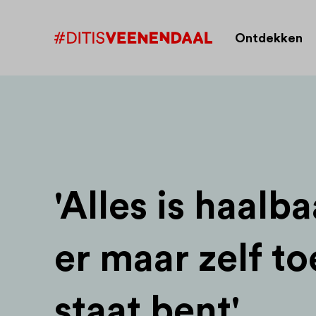
Ontdekken
'Alles is haalba
er maar zelf to
staat bent'