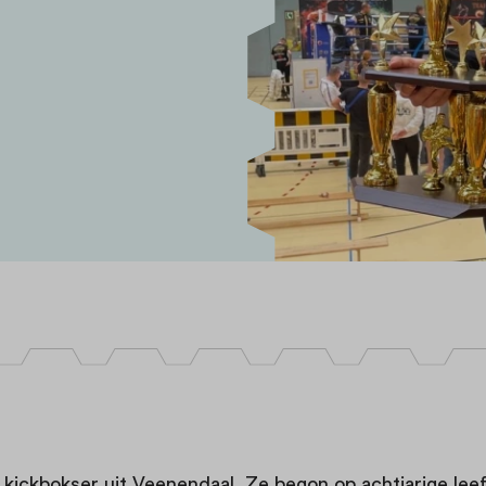
e kickbokser uit Veenendaal. Ze begon op achtjarige leef