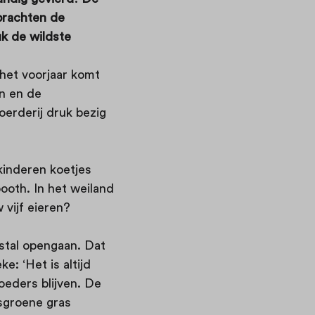
brachten de
uk de wildste
 het voorjaar komt
en en de
oerderij druk bezig
kinderen koetjes
ooth. In het weiland
 vijf eieren?
nstal opengaan. Dat
e: ‘Het is altijd
oeders blijven. De
isgroene gras