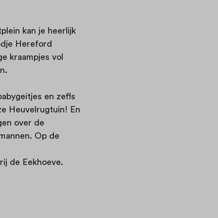
lein kan je heerlijk
odje Hereford
ige kraampjes vol
n.
 babygeitjes en zefls
nze Heuvelrugtuin! En
gen over de
inmannen. Op de
rij de Eekhoeve.