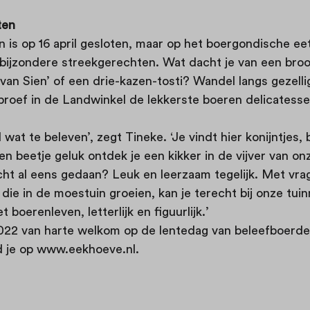
ten
 is op 16 april gesloten, maar op het boergondische eetp
i bijzondere streekgerechten. Wat dacht je van een bro
 van Sien’ of een drie-kazen-tosti? Wandel langs gezell
proef in de Landwinkel de lekkerste boeren delicatesse
el wat te beleven’, zegt Tineke. ‘Je vindt hier konijntjes,
n beetje geluk ontdek je een kikker in de vijver van o
cht al eens gedaan? Leuk en leerzaam tegelijk. Met vra
die in de moestuin groeien, kan je terecht bij onze tu
 boerenleven, letterlijk en figuurlijk.’
 2022 van harte welkom op de lentedag van beleefboerde
d je op www.eekhoeve.nl.