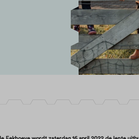
de Eekhoeve wordt zaterdag 16 april 2022 de lente uitb