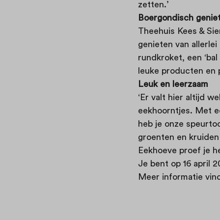
zetten.’
Boergondisch genie
Theehuis Kees & Sien
genieten van allerle
rundkroket, een ‘bal
leuke producten en 
Leuk en leerzaam
‘Er valt hier altijd w
eekhoorntjes. Met ee
heb je onze speurto
groenten en kruiden 
Eekhoeve proef je het
Je bent op 16 april
Meer informatie vin