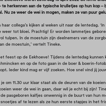
 te herkennen aan de typische krulletjes op hun kop – 
al. Nu ze weer de wei in mogen, maken ze van puur gel
aar collega’s kijken al weken uit naar de lentedag. ‘In
e weer tot bloei. Prachtig! Er worden lammetjes gebor
l tulpen. In de moestuin zijn deelnemers van de zorgb
n de moestuin,’ vertelt Tineke.
 het feest op de Eekhoeve! Tijdens de lentedag kunnen 
chmincken en op de foto gaan in de boer & boerin-fotob
opt. Ieder kind mag er vijf zoeken. Hoe snel vind jij jouw
 je om 11.30 uur klaar staat als de deuren van de koeie
en weer de wei in gaan, daar wil je echt bij zijn! Tinek
 de pasgeboren kalfjes onwennig in de buurt van hun m
 snoetjes af te lezen als ze hun eerste stapjes in het fr